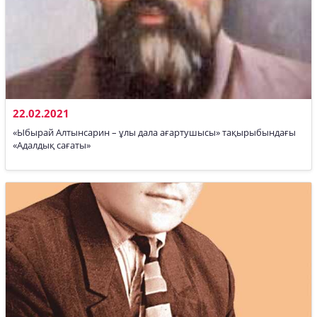
22.02.2021
«Ыбырай Алтынсарин – ұлы дала ағартушысы» тақырыбындағы
«Адалдық сағаты»