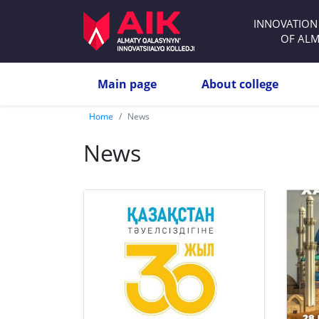
INNOVATION
OF ALM
Main page
About college
Home
News
News