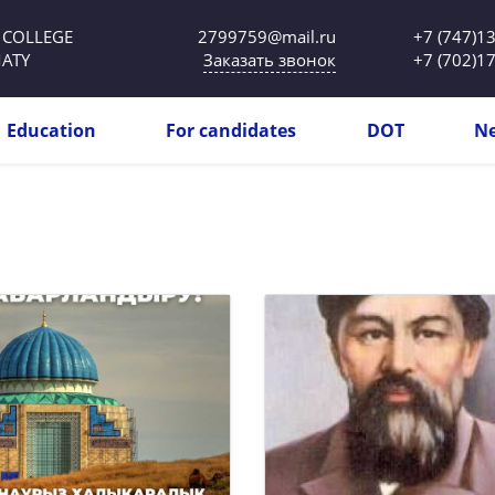
2799759@mail.ru
 COLLEGE
+7 (747)1
Заказать звонок
ATY
+7 (702)1
Education
For candidates
DOT
N