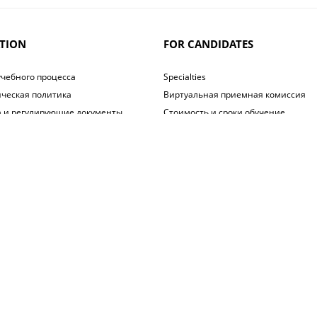
TION
FOR CANDIDATES
учебного процесса
Specialties
ческая политика
Виртуальная приемная комиссия
 и регулирующие документы
Стоимость и сроки обучение
ник-путеводитель студента
Правила приема
ие о льготах и скидках
Предоставление гранта
еское самоуправление
рупционная программа
чести
 внутреннего распорядка колледжа
2799759@mail.ru
Заказать звонок