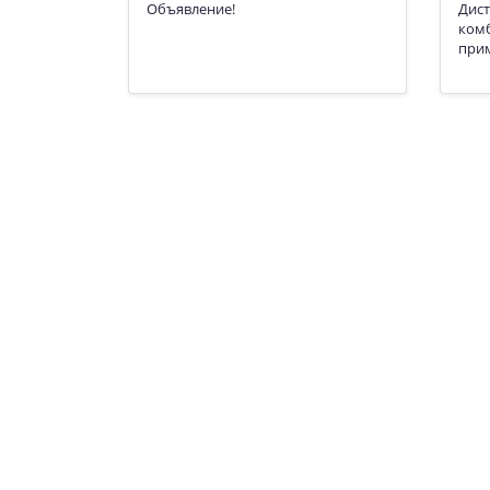
Объявление​!
Дис
ком
прим