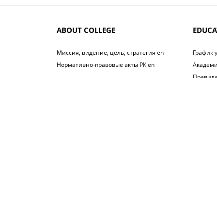
ABOUT COLLEGE
EDUCA
Миссия, видение, цель, стратегия en
График 
Нормативно-правовые акты РК en
Академи
Правила
Государственные услуги en
Справоч
Положен
Студенч
Антикор
Кодекс 
Правила