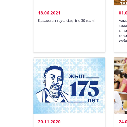
18.06.2021
01.
​Қазақстан тәуелсіздігіне 30 жыл!
Алм
колл
тари
тари
хаба
20.11.2020
24.