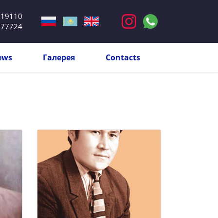
319110
777724
ews
Галерея
Contacts