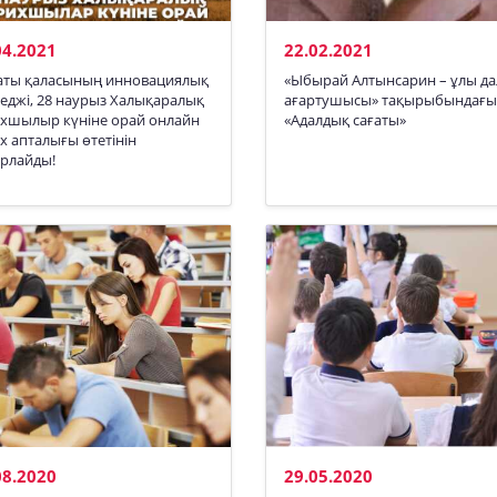
04.2021
22.02.2021
аты қаласының инновациялық
«Ыбырай Алтынсарин – ұлы да
еджі, 28 наурыз Халықаралық
ағартушысы» тақырыбындағы
хшылыр күніне орай онлайн
«Адалдық сағаты»
х апталығы өтетінін
рлайды!
08.2020
29.05.2020