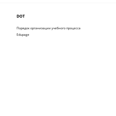
DOT
Порядок организации учебного процесса
Edupage
+7 (747)1319110
+7 (747)1319110