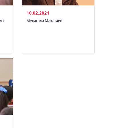
10.02.2021
ла
Мұқағали Мақатаев